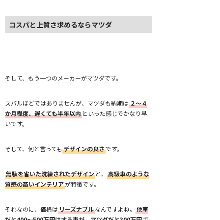
コスパと上質さ求めるならマツダ
そして、もう一つのメーカーがマツダです。
スバルほどではありませんが、マツダも納期は
２～４
か月程度、遅くても半年以内
といった感じでかなり早
いです。
そして、何と言っても
デザインの良さ
です。
無駄を省いた洗練されたデザイン
と、
高級車のような
質感の高いインテリア
が特徴です。
それなのに、価格は
リーズナブル
なんですよね。
他車
だと400～500万円はする車が、マツダだと300万円
で