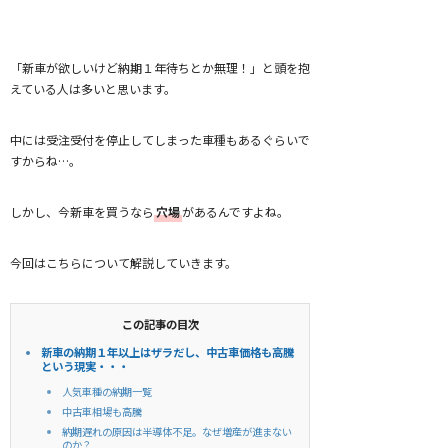
「新車が欲しいけど納期１年待ちとか無理！」と頭を抱
えている人は多いと思います。
中には受注受付を停止してしまった車種もあるぐらいで
すからね…。
しかし、今新車を買うなら
穴場
があるんですよね。
今回はこちらについて解説していきます。
この記事の目次
新車の納期１年以上はザラだし、中古車価格も高騰
という現実・・・
人気車種の納期一覧
中古車相場も高騰
納期遅れの原因は半導体不足。なぜ増産が進まない
のか？