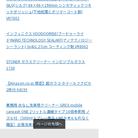
SILQ(シルク) 66×66×190mm シンセティックリキ
ッドポリッシュ(下地処理とポリマーコート剤)
VR7002
インフィニクス VOODOORIDE(ブードゥーライ
ド)NANO TECHNOLOGY SEALANT(ナノテクノロジー
シーラント) 3x4x1.27cm コーティング剤 VR8002
STONER ガラスクリーナー インビジブルガラス
1730
【Amazon.co.jp 限定】超ガラコ ホイールフクピカ
2枚付 04195
業務用 水なし洗車用クリーナー GREX mobile
carwash ONE 2リットル濃縮タイプ 10倍希釈用 ノ
ズル付 （500mlスプレー商品＋MFタオルもれなく
ページの先頭へ
贈呈）出張洗車ビジネスに最適