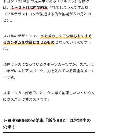
トヨタ『bZ4X』の兄弟車である『ソルテラ』を除け
ば、
１～３ヶ月以内で納車
されてしまうんですよね
（ソルテラはトヨタが製造する為か納期が５カ月とのこ
と）。
スバルのデザインは、
メカメカしくて少年心をくすぐ
るガンダムを彷彿とさせるもの
となっているんですよ
ね。
現在は下火になっているスポーツカーですが、スバルは
いまだに４ドアスポーツに力を入れている貴重なメーカ
ーです。
スポーツカー好きで、とにかく早く納車したいという人
にはスバルはオススメです！
トヨタGR86の兄弟車『新型BRZ』は穴場中の
穴場！