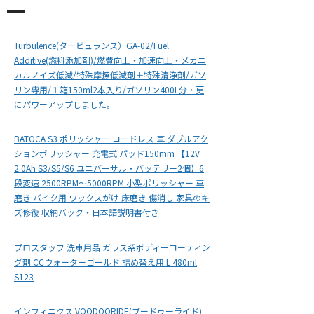
Turbulence(タービュランス）GA-02/Fuel
Additive(燃料添加剤)/燃費向上・加速向上・メカニ
カルノイズ低減/特殊摩擦低減剤＋特殊清浄剤/ガソ
リン専用/１箱150ml2本入り/ガソリン400L分・更
にパワーアップしました。
BATOCA S3 ポリッシャー コードレス 車 ダブルアク
ションポリッシャー 充電式 パッド150mm 【12V
2.0Ah S3/S5/S6 ユニバーサル・バッテリー2個】6
段変速 2500RPM〜5000RPM 小型ポリッシャー 車
磨き バイク用 ワックスがけ 床磨き 傷消し 家具のキ
ズ修復 収納バック・日本語説明書付き
プロスタッフ 洗車用品 ガラス系ボディーコーティン
グ剤 CCウォーターゴールド 詰め替え用 L 480ml
S123
インフィニクス VOODOORIDE(ブードゥーライド)