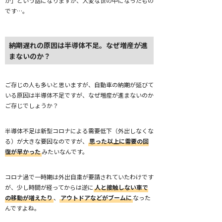
か」という話になりますが、大変な世の中になったもの
です…。
納期遅れの原因は半導体不足。なぜ増産が進
まないのか？
ご存じの人も多いと思いますが、自動車の納期が延びて
いる原因は半導体不足ですが、なぜ増産が進まないのか
ご存じでしょうか？
半導体不足は新型コロナによる需要低下（外出しなくな
る）が大きな要因なのですが、
思った以上に需要の回
復が早かった
みたいなんです。
コロナ過で一時期は外出自粛が要請されていたわけです
が、少し時間が経ってからは逆に
人と接触しない車で
の移動が増えたり
、
アウトドアなどがブームに
なった
んですよね。