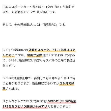
日本のスポーツカーと言えばトヨタの『86』が有名で
すが、その最新モデルが『GR86』です。
そして、その兄弟車がスバル『新型BRZ』です。
GR86と新型BRZの
外観やスペック、そして価格はほと
んど同じ
ですが、
納期が全然
違うんですよね（ちなみ
に、GR86と新型BRZは両方ともスバルの工場で製造さ
れます）。
GR86は受注停止中で、再開しても半年から１年ほど待
つ必要がありますが、新型BRZならわずか
２か月で納
車
されます。
メチャクチャこだわりが無ければ
GR86の代わりに新型
BRZを買うという選択は十分アリ
だと思いますよ！