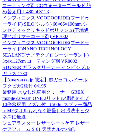
コーティング剤 CCウォーターゴールド 詰
め替え用 L 480ml S123
インフィニクス VOODOORIDE(ブードゥ
ーライド) SILQ(シルク) 66×66×190mm シ
ンセティックリキッドポリッシュ(下地処
理とポリマーコート剤) VR7002
インフィニクス VOODOORIDE(ブードゥ
ーライド)NANO TECHNOLOGY
SEALANT(ナノテクノロジーシーラント)
3x4x1.27cm コーティング剤 VR8002
STONER ガラスクリーナー インビジブル
ガラス 1730
【Amazon.co.jp 限定】超ガラコ ホイール
フクピカ2枚付 04195
業務用 水なし洗車用クリーナー GREX
mobile carwash ONE 2リットル濃縮タイプ
10倍希釈用 ノズル付 （500mlスプレー商品
＋MFタオルもれなく贈呈）出張洗車ビジ
ネスに最適
シュアラスター レザーシートケア レザー
ケアフォーム S-61 天然カルナバ蝋