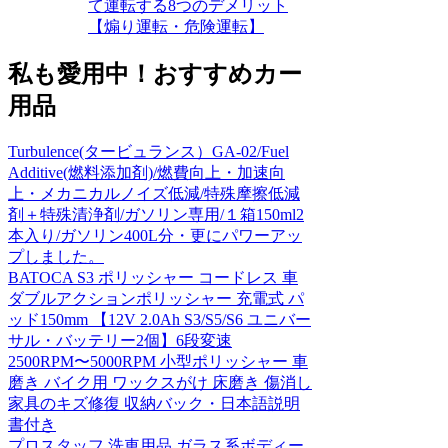
て運転する8つのデメリット
【煽り運転・危険運転】
私も愛用中！おすすめカー
用品
Turbulence(タービュランス）GA-02/Fuel
Additive(燃料添加剤)/燃費向上・加速向
上・メカニカルノイズ低減/特殊摩擦低減
剤＋特殊清浄剤/ガソリン専用/１箱150ml2
本入り/ガソリン400L分・更にパワーアッ
プしました。
BATOCA S3 ポリッシャー コードレス 車
ダブルアクションポリッシャー 充電式 パ
ッド150mm 【12V 2.0Ah S3/S5/S6 ユニバー
サル・バッテリー2個】6段変速
2500RPM〜5000RPM 小型ポリッシャー 車
磨き バイク用 ワックスがけ 床磨き 傷消し
家具のキズ修復 収納バック・日本語説明
書付き
プロスタッフ 洗車用品 ガラス系ボディー