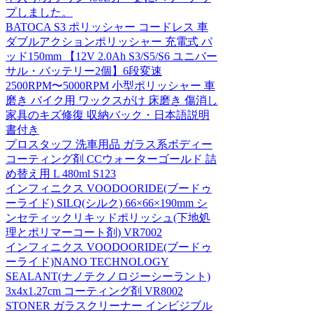
プしました。
BATOCA S3 ポリッシャー コードレス 車
ダブルアクションポリッシャー 充電式 パ
ッド150mm 【12V 2.0Ah S3/S5/S6 ユニバー
サル・バッテリー2個】6段変速
2500RPM〜5000RPM 小型ポリッシャー 車
磨き バイク用 ワックスがけ 床磨き 傷消し
家具のキズ修復 収納バック・日本語説明
書付き
プロスタッフ 洗車用品 ガラス系ボディー
コーティング剤 CCウォーターゴールド 詰
め替え用 L 480ml S123
インフィニクス VOODOORIDE(ブードゥ
ーライド) SILQ(シルク) 66×66×190mm シ
ンセティックリキッドポリッシュ(下地処
理とポリマーコート剤) VR7002
インフィニクス VOODOORIDE(ブードゥ
ーライド)NANO TECHNOLOGY
SEALANT(ナノテクノロジーシーラント)
3x4x1.27cm コーティング剤 VR8002
STONER ガラスクリーナー インビジブル