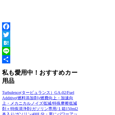
Facebook
Twitter
Hatena
Line
共
私も愛用中！おすすめカー
有
用品
Turbulence(タービュランス）GA-02/Fuel
Additive(燃料添加剤)/燃費向上・加速向
上・メカニカルノイズ低減/特殊摩擦低減
剤＋特殊清浄剤/ガソリン専用/１箱150ml2
本入り/ガソリン400L分・更にパワーアッ