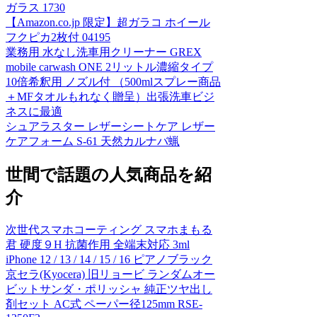
ガラス 1730
【Amazon.co.jp 限定】超ガラコ ホイール
フクピカ2枚付 04195
業務用 水なし洗車用クリーナー GREX
mobile carwash ONE 2リットル濃縮タイプ
10倍希釈用 ノズル付 （500mlスプレー商品
＋MFタオルもれなく贈呈）出張洗車ビジ
ネスに最適
シュアラスター レザーシートケア レザー
ケアフォーム S-61 天然カルナバ蝋
世間で話題の人気商品を紹
介
次世代スマホコーティング スマホまもる
君 硬度９H 抗菌作用 全端末対応 3ml
iPhone 12 / 13 / 14 / 15 / 16 ピアノブラック
京セラ(Kyocera) 旧リョービ ランダムオー
ビットサンダ・ポリッシャ 純正ツヤ出し
剤セット AC式 ペーパー径125mm RSE-