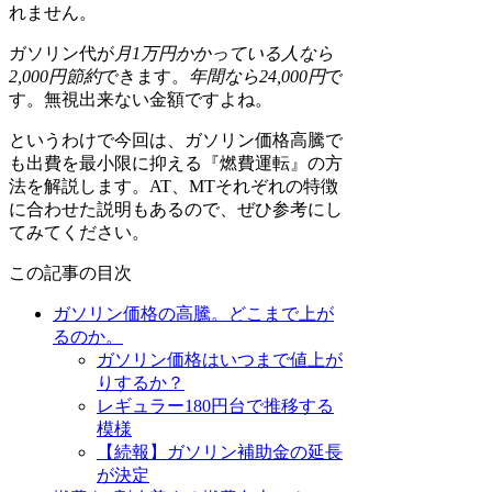
れません。
ガソリン代が
月1万円かかっている人なら
2,000円節約
できます。
年間なら24,000円
で
す。無視出来ない金額ですよね。
というわけで今回は、ガソリン価格高騰で
も出費を最小限に抑える『燃費運転』の方
法を解説します。AT、MTそれぞれの特徴
に合わせた説明もあるので、ぜひ参考にし
てみてください。
この記事の目次
ガソリン価格の高騰。どこまで上が
るのか。
ガソリン価格はいつまで値上が
りするか？
レギュラー180円台で推移する
模様
【続報】ガソリン補助金の延長
が決定