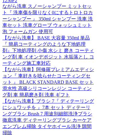
1250F2
ながら洗車 スノーシャンプー ミットセッ
ト『 洗車傷を限りなく0にするトロトロカ
ーシャンプー 』 350ml シャンプー 洗車 洗
車セット 洗車グローブ ウォッシュミット
泡 フォームガン 使用可
【ながら洗車】 BASE 大容量 350ml 単品
『 簡易コーティングのような下地処理
剤』下地処理剤 小傷 水シミ 磨き コーティ
ング剤 車 イオンデポジット 水垢落とし コ
ーティング施工車対応
【ながら洗車】阿修羅プレミアムエディシ
ョン『 車好きを唸らせたコーティングセ
ット 』 BLACK STANDARD BASE セット
滑水性 高級シリコーンレジン コーティン
グ剤 車 簡易磨き剤 洗車 ギフト
【ながら洗車】ブラシ 7『 ディテーリング
にシュワッチを 』7本 セット ディテーリ
ングブラシ Brush 7 用途別細部洗浄ブラシ
徹底洗車 ディテーリングブラシ カーケア
エンブレム掃除 タイヤホイール洗浄 隙間
掃除