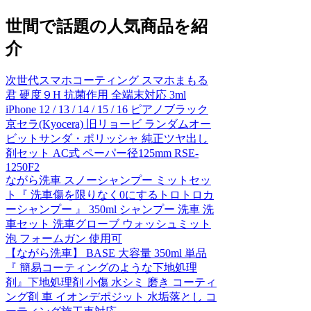
世間で話題の人気商品を紹
介
次世代スマホコーティング スマホまもる
君 硬度９H 抗菌作用 全端末対応 3ml
iPhone 12 / 13 / 14 / 15 / 16 ピアノブラック
京セラ(Kyocera) 旧リョービ ランダムオー
ビットサンダ・ポリッシャ 純正ツヤ出し
剤セット AC式 ペーパー径125mm RSE-
1250F2
ながら洗車 スノーシャンプー ミットセッ
ト『 洗車傷を限りなく0にするトロトロカ
ーシャンプー 』 350ml シャンプー 洗車 洗
車セット 洗車グローブ ウォッシュミット
泡 フォームガン 使用可
【ながら洗車】 BASE 大容量 350ml 単品
『 簡易コーティングのような下地処理
剤』下地処理剤 小傷 水シミ 磨き コーティ
ング剤 車 イオンデポジット 水垢落とし コ