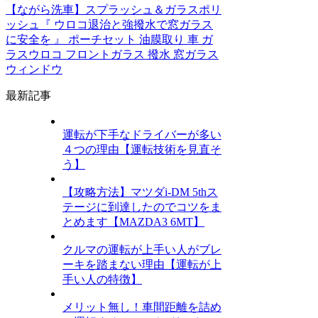
【ながら洗車】スプラッシュ＆ガラスポリ
ッシュ『 ウロコ退治と強撥水で窓ガラス
に安全を 』 ポーチセット 油膜取り 車 ガ
ラスウロコ フロントガラス 撥水 窓ガラス
ウィンドウ
最新記事
運転が下手なドライバーが多い
４つの理由【運転技術を見直そ
う】
【攻略方法】マツダi-DM 5thス
テージに到達したのでコツをま
とめます【MAZDA3 6MT】
クルマの運転が上手い人がブレ
ーキを踏まない理由【運転が上
手い人の特徴】
メリット無し！車間距離を詰め