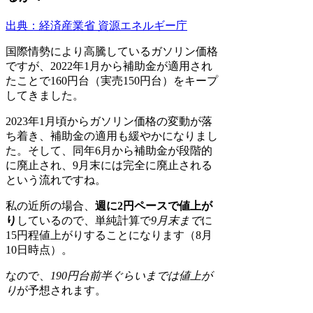
出典：経済産業省 資源エネルギー庁
国際情勢により高騰しているガソリン価格
ですが、2022年1月から補助金が適用され
たことで160円台（実売150円台）をキープ
してきました。
2023年1月頃からガソリン価格の変動が落
ち着き、補助金の適用も緩やかになりまし
た。そして、同年6月から補助金が段階的
に廃止され、9月末には完全に廃止される
という流れですね。
私の近所の場合、
週に2円ペースで値上が
り
しているので、単純計算で
9月末まで
に
15円程値上がりすることになります（8月
10日時点）。
なので、
190円台前半ぐらいまでは値上が
り
が予想されます。