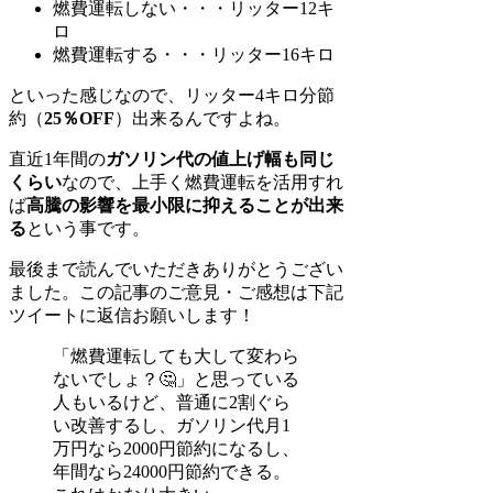
燃費運転しない・・・リッター12キ
ロ
燃費運転する・・・リッター16キロ
といった感じなので、リッター4キロ分節
約（
25％OFF
）出来るんですよね。
直近1年間の
ガソリン代の値上げ幅も同じ
くらい
なので、上手く燃費運転を活用すれ
ば
高騰の影響を最小限に抑えることが出来
る
という事です。
最後まで読んでいただきありがとうござい
ました。この記事のご意見・ご感想は下記
ツイートに返信お願いします！
「燃費運転しても大して変わら
ないでしょ？🤔」と思っている
人もいるけど、普通に2割ぐら
い改善するし、ガソリン代月1
万円なら2000円節約になるし、
年間なら24000円節約できる。